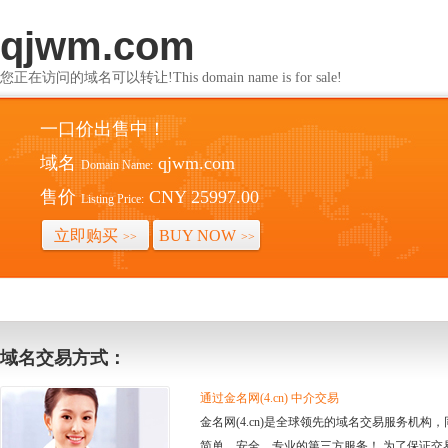
qjwm.com
您正在访问的域名可以转让!This domain name is for sale!
一口价出售中！
域名
qjwm.com
Domain Name:
售价
CNY 25997.00
Listing Price:
立即购买
BUY NOW
>>
>>
域名交易方式：
通过金名网(4.cn) 中介交易
金名网(4.cn)是全球领先的域名交易服务机
简单、安全、专业的第三方服务！ 为了保证交