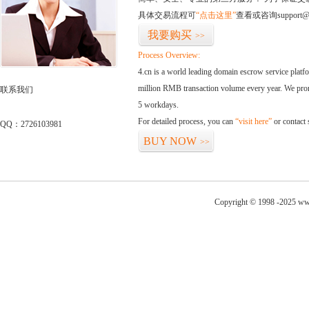
具体交易流程可
“点击这里”
查看或咨询support@
我要购买
>>
Process Overview:
4.cn is a world leading domain escrow service plat
million RMB transaction volume every year. We promi
联系我们
5 workdays.
For detailed process, you can
“visit here”
or contact
QQ：2726103981
BUY NOW
>>
Copyright © 1998 -2025 ww